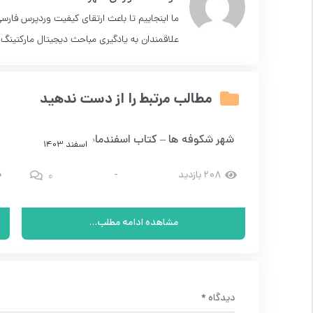
ما اینجاییم تا باعث ارتقای کیفیت وردپرس فارس
علاقمندان به یادگیری مباحث دیجیتال مارکتینگ.
مطالب مرتبط را از دست ندهید
اره 8
شهر شکوفه ها – کتاب اسفندماه – شماره 1
 1403
اسفند 1403
0
0
208 بازدید
-
مشاهده ادامه مطلب...
دیدگاه
*