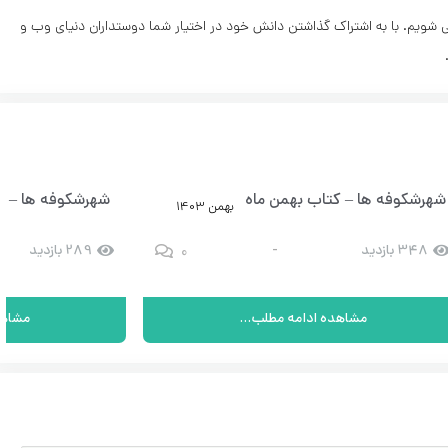
ی شویم. با به اشتراک گذاشتن دانش خود در اختیار شما دوستداران دنیای وب و
شهرشکوفه ها – کتاب بهمن ماه – شماره 12
شهرشکوفه ها – کتا
بهمن 1403
0
348 بازدید
-
289 بازدید
مشاهده ادامه مطلب...
مشاهد