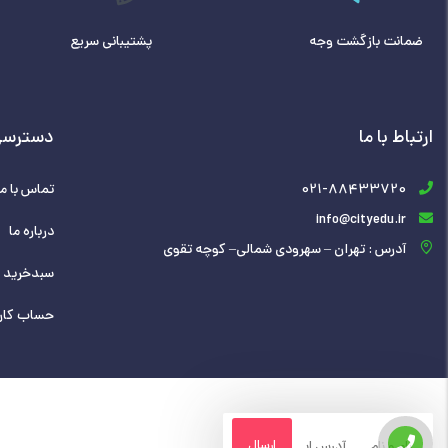
ضمانت بازگشت وجه
پشتیبانی سریع
ارتباط با ما
دسترسی
021-88433720
تماس با ما
info@cityedu.ir
درباره ما
آدرس : تهران – سهرودی شمالی– کوچه تقوی
سبدخرید
حساب کار