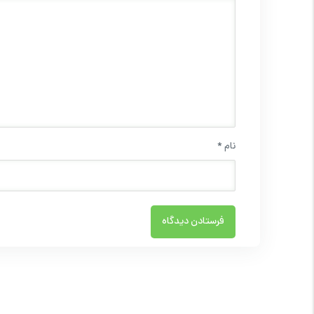
نام
*