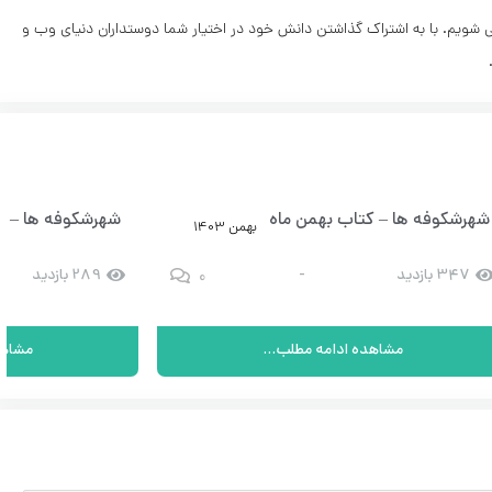
ی شویم. با به اشتراک گذاشتن دانش خود در اختیار شما دوستداران دنیای وب و
شهرشکوفه ها – کتاب بهمن ماه – شماره 12
شهرشکوفه ها – کتا
بهمن 1403
0
347 بازدید
-
289 بازدید
مشاهده ادامه مطلب...
مشاهد