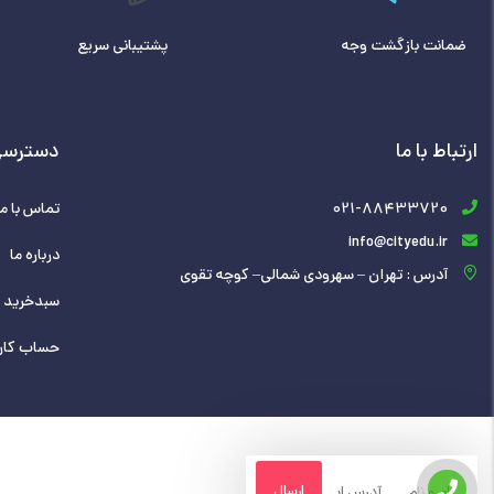
ضمانت بازگشت وجه
پشتیبانی سریع
ارتباط با ما
دسترسی
021-88433720
تماس با ما
info@cityedu.ir
درباره ما
آدرس : تهران – سهرودی شمالی– کوچه تقوی
سبدخرید
حساب کار