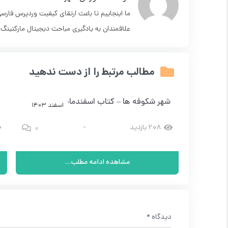
ما اینجاییم تا باعث ارتقای کیفیت وردپرس فارس
علاقمندان به یادگیری مباحث دیجیتال مارکتینگ.
مطالب مرتبط را از دست ندهید
اره 9
شهر شکوفه ها – کتاب اسفندماه – شماره 1
 1403
اسفند 1403
0
0
208 بازدید
-
مشاهده ادامه مطلب...
دیدگاه
*