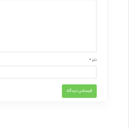
نام
*