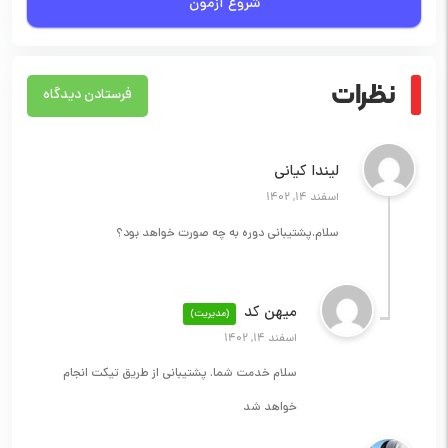
شروع آزمون
شما اگه این دوره رو به خوبی ببینید و پروژه هاشو انجام بدید، بعد از
دیدن این دوره سه هیچ از بقیه جلوترید، به دلیل اینکه در همین
نظرات
فرستادن دیدگاه
ابتدای کار اصولی و حرفه ای پیش رفتید، نحوه کار با طرح رو
یادگرفتید و تونستید طرح رو به کد تبدیل کنید.
لیندا کیانی
اسفند 14, 1402
سلام.پشتیبانی دوره به چه صورت خواهد بود؟
میهن کد
(مدیریت)
اسفند 14, 1402
سلام خدمت شما. پشتیبانی از طریق تیکت انجام
خواهد شد