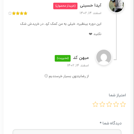
آیدا حسینی
(خریدار محصول)
اسفند 14, 1402
نمره
4
از
5
این دوره بینظیره. خیلی به من کمک کرد. در خریدش شک
نکنید ❤️
میهن کد
(مدیریت)
اسفند 14, 1402
از رضایتتون بسیار خرسندیم 🙂
امتیاز شما
دیدگاه شما
*