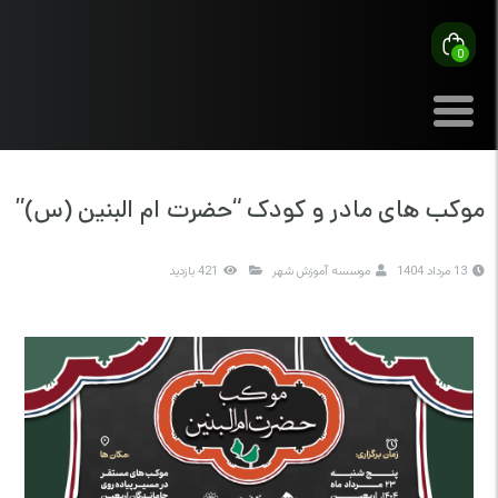
0
موکب های مادر و کودک “حضرت ام البنین (س)”
13 مرداد 1404
موسسه آموزش شهر
421 بازدید