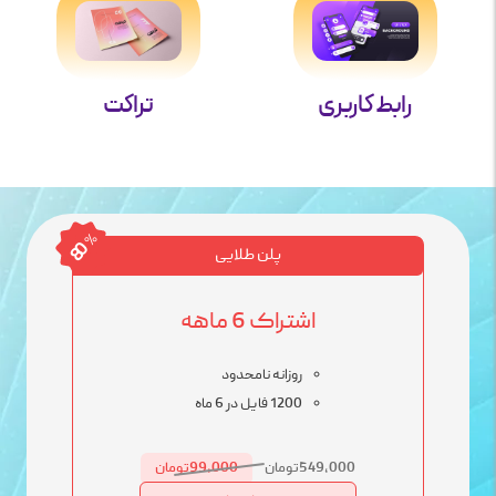
رابط کاربری
تراکت
%
80
پلن طلایی
اشتراک 6 ماهه
روزانه نامحدود
1200 فایل در 6 ماه
549,000تومان
99,000تومان