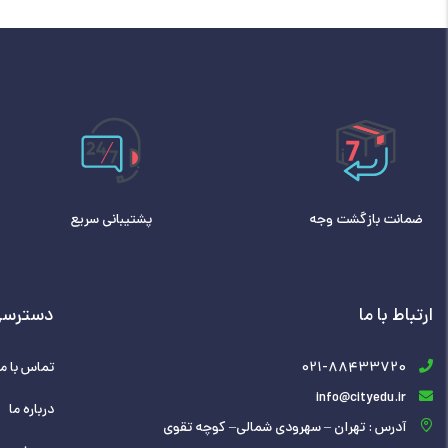
ضمانت بازگشت وجه
پشتیبانی سریع
ارتباط با ما
دسترسی
021-88433720
تماس با ما
info@cityedu.ir
درباره ما
آدرس : تهران – سهرودی شمالی– کوچه تقوی