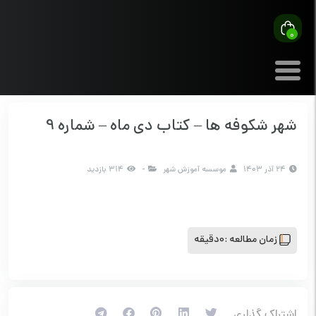
0
شهر شکوفه ها – کتاب دی ماه – شماره 9
24 آذر 1403
موسسه آموزش شهر
-
314 بازدید
زمان مطالعه :
0دقیقه
اشتراک گذاری