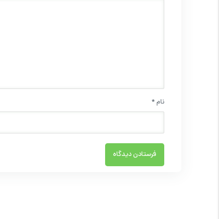
نام
*