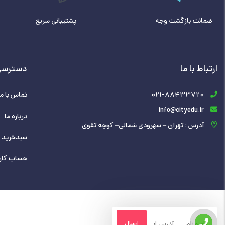
ضمانت بازگشت وجه
پشتیبانی سریع
ارتباط با ما
دسترسی
021-88433720
تماس با ما
info@cityedu.ir
درباره ما
آدرس : تهران – سهرودی شمالی– کوچه تقوی
سبدخرید
حساب کار