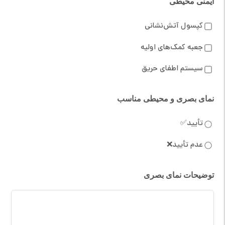
ایمنی محیطی
کپسول آتش‌نشانی
جعبه کمک‌های اولیه
سیستم اطفای حریق
نمای بصری و محیطی مناسب
تأیید✅
عدم تأیید❌
توضیحات نمای بصری