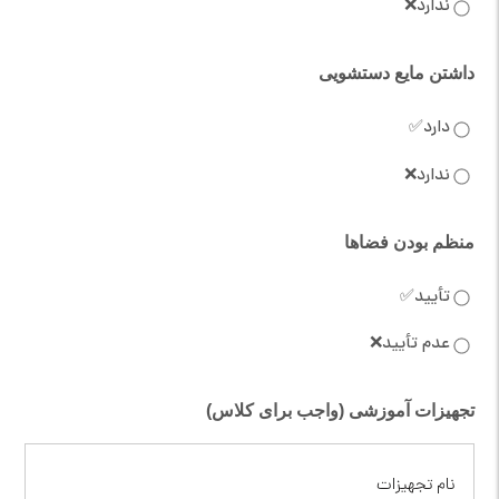
ندارد❌
داشتن مایع دستشویی
دارد✅
ندارد❌
منظم بودن فضاها
تأیید✅
عدم تأیید❌
تجهیزات آموزشی (واجب برای کلاس)