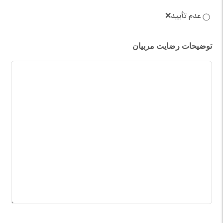
عدم تأیید❌
توضیحات رضایت مربیان