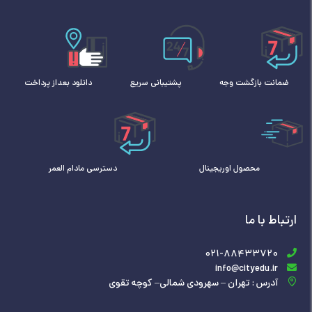
ضمانت بازگشت وجه
پشتیبانی سریع
دانلود بعداز پرداخت
محصول اوریجینال
دسترسی مادام العمر
ارتباط با ما
021-88433720
info@cityedu.ir
آدرس : تهران – سهرودی شمالی– کوچه تقوی