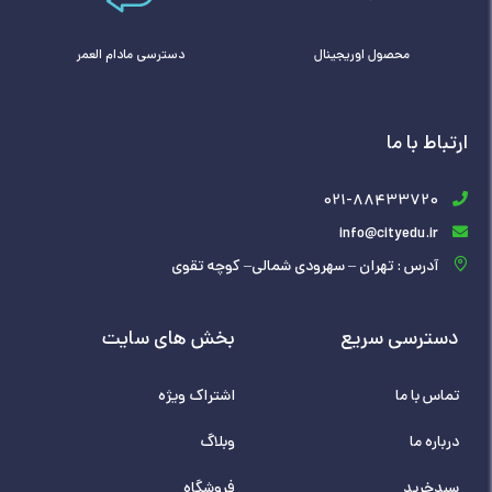
محصول اوریجینال
دسترسی مادام العمر
ارتباط با ما
021-88433720
info@cityedu.ir
آدرس : تهران – سهرودی شمالی– کوچه تقوی
دسترسی سریع
بخش های سایت
تماس با ما
اشتراک ویژه
درباره ما
وبلاگ
سبدخرید
فروشگاه