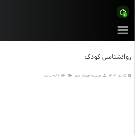
0
روانشناسی کودک
15 دی 1404
موسسه آموزش شهر
886 بازدید