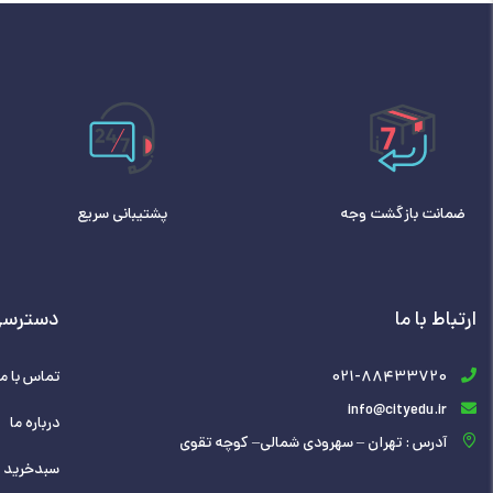
ضمانت بازگشت وجه
پشتیبانی سریع
ارتباط با ما
دسترسی
021-88433720
تماس با ما
info@cityedu.ir
درباره ما
آدرس : تهران – سهرودی شمالی– کوچه تقوی
سبدخرید